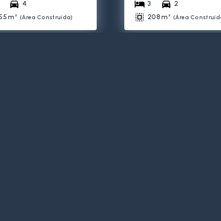
4
3
2
55 m²
208 m²
(
Área Construída
)
(
Área Construíd