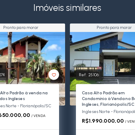
Imóveis similares
Pronto para morar
Pronto para morar
174
Ref.:
25106
Alto Padrão à venda na
Casa Alto Padrão em
 dos Ingleses
Condomínio à Venda no Ba
Ingleses, Florianópolis/SC
es Norte - Florianópolis/SC
Ingleses Norte - Florianópo
.650.000,00
/ 
VENDA
R$1.990.000,00
/ 
VEN