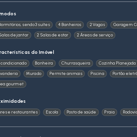
modos
Dormitórios, sendo 3 suítes
4 Banheiros
2 Vagas
Garagem C
Salas de jantar
2 Salas de estar
2 Áreas de serviço
racterísticas do Imóvel
 condicionado
Banheira
Churrasqueira
Cozinha Planejada
vanderia
Murado
Permite animais
Piscina
Portão eletr
rea gourmet
oximidades
res e restaurantes
Escola
Posto de saúde
Praia
Rodovi