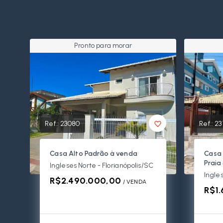
Pronto para morar
Ref.:
23080
Ref.:
23
Casa Alto Padrão à venda
Casa 
Praia
Ingleses Norte - Florianópolis/SC
Ingles
R$2.490.000,00
/ 
VENDA
R$1