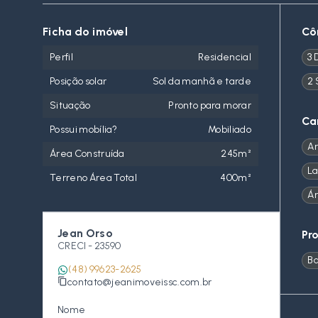
Ficha do imóvel
Cô
Perfil
Residencial
3 
Posição solar
Sol da manhã e tarde
2 
Situação
Pronto para morar
Ca
Possui mobília?
Mobiliado
Ar
Área Construída
245m²
La
Terreno Área Total
400m²
Á
Jean Orso
Pr
CRECI -
23590
Ba
(48) 99623-2625
contato@jeanimoveissc.com.br
Nome