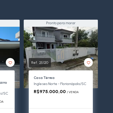
Pronto para morar
Ref.:
25120
Casa Térrea
irro
Ingleses Norte - Florianópolis/SC
R$975.000,00
/ 
VENDA
lis/SC
DA