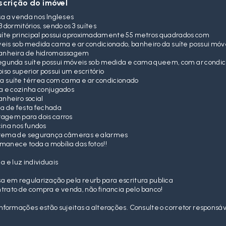
scrição do imóvel
a a venda nos Ingleses
3 dormitórios, sendo os 3 suítes
uíte principal possui aproximadamente 55 metros quadrados com
eis sob medida cama e ar condicionado, banheiro da suíte possui mó
anheira de hidromassagem
egunda suíte possui móveis sob medida e cama queem, com ar condi
piso superior possui um escritório
 suíte térrea com cama e ar condicionado
a e cozinha conjugados
anheiro social
a de festa fechada
agem para dois carros
cina nos fundos
tema de segurança câmeras e alarmes
manece toda a mobília das fotos!!
a e luz individuais
a em regularização pela reurb para escritura publica
trato de compra e venda, não financia pelo banco!
informações estão sujeitas a alterações. Consulte o corretor responsáv