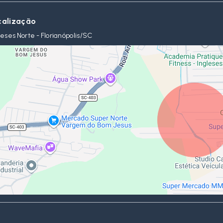
calização
leses Norte - Florianópolis/SC