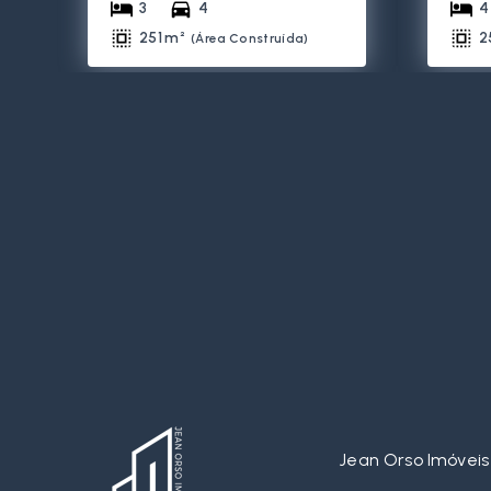
3
4
4
251 m²
2
(
Área Construída
)
Jean Orso Imóveis