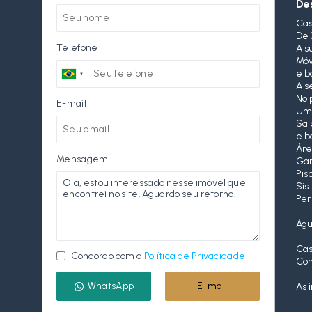
De
Cas
De 
Telefone
A s
Móv
e b
A s
No 
E-mail
Uma
Sal
e b
Áre
Mensagem
Gar
Pis
Sis
Per
Águ
Cas
Concordo com a
Política de Privacidade
Con
WhatsApp
E-mail
As 