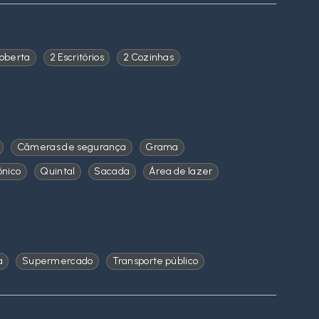
oberta
2 Escritórios
2 Cozinhas
Câmeras de segurança
Grama
ônico
Quintal
Sacada
Área de lazer
a
Supermercado
Transporte público