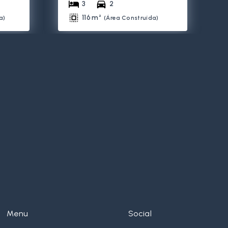
3
2
116 m²
a
)
(
Área Construída
)
Menu
Social