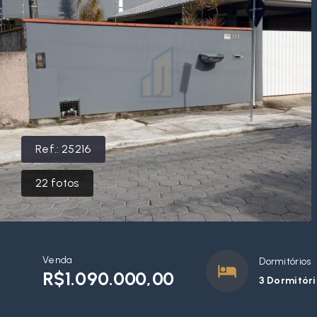
Ref.:
25216
22
fotos
Venda
Dormitórios
R$1.090.000,00
3 Dormitóri