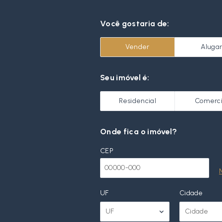
Você gostaria de:
Vender
Aluga
Seu imóvel é:
Residencial
Comerci
Onde fica o imóvel?
CEP
UF
Cidade
UF
Cidade