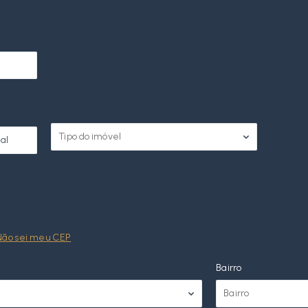
r
Tipo do imóvel
al
Não sei meu CEP
Bairro
Bairro