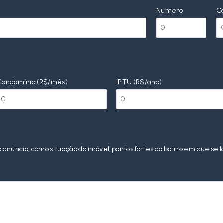
Número
C
Condomínio (R$/mês)
IPTU (R$/ano)
o anúncio, como situação do imóvel, pontos fortes do bairro em que se l