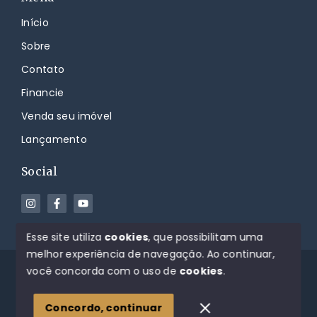
Início
Sobre
Contato
Financie
Venda seu imóvel
Lançamento
Social
Esse site utiliza
cookies
, que possibilitam uma
melhor experiência de navegação.
Ao continuar,
© Copyright 2026 - Jean Orso Imóveis - Todos os
você concorda com o uso de
cookies
.
direitos reservados
Concordo, continuar
SITE PARA IMOBILIARIA