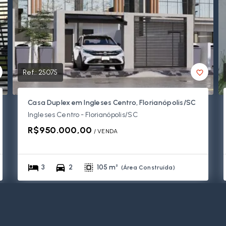
Ref.:
25075
Casa Duplex em Ingleses Centro, Florianópolis/SC
Ingleses Centro - Florianópolis/SC
R$950.000,00
/ 
VENDA
3
2
105 m²
(
Área Construída
)