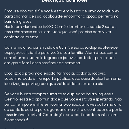
Descrição do imóvel
Procure não mais! Se você está em busca de uma casa duplex
para chamar de sua, acabou de encontrar a opção perfeita no
bairro Ingleses
Norte em Florianópolis-SC. Com 2 dormitórios, sendo 2 suítes,
essa charmosa casa tem tudo que você precisa para viver
confortavelmente.
Com uma área construída de 85m², essa casa duplex oferece
espaço o suficiente para você e sua família. Além disso, conta
com churrasqueira integrada e jacuzzi perfeitos para reunir
amigos e familiares nos finais de semana.
Localizada próximo a escola, farmácia, padaria, rodovia,
supermercado e transporte público, essa casa duplex tem uma
localização privilegiada que vai facilitar o seu dia a dia.
Se você busca comprar uma casa duplex no bairro Ingleses
Centro, essa é a oportunidade que você estava esperando. Não
perca tempo e entre em contato conosco através do formulário
de contato do site para agendar uma visita e conhecer de perto
esse imóvel incrível. Garanta já o seu cantinho dos sonhos em
Florianópolis!