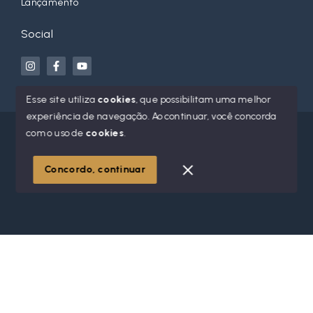
Lançamento
Social
Esse site utiliza
cookies
, que possibilitam uma melhor
experiência de navegação.
Ao continuar, você concorda
© Copyright 2026 - Jean Orso Imóveis - Todos os direitos
com o uso de
cookies
.
reservados
Concordo, continuar
SITE PARA IMOBILIARIA
Início
Histórico
Favoritos