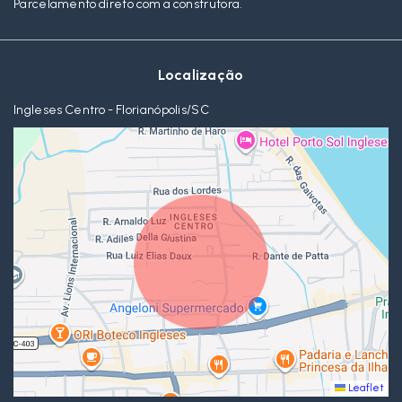
Parcelamento direto com a construtora.
Localização
Ingleses Centro - Florianópolis/SC
Leaflet