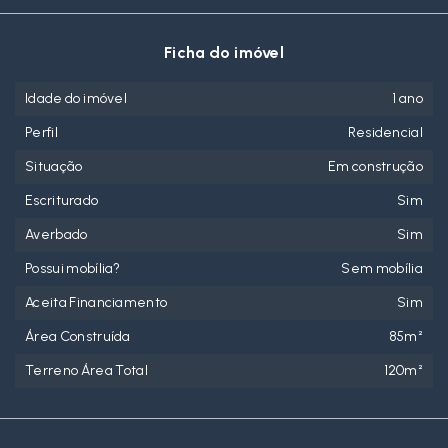
Ficha do imóvel
Idade do imóvel
1 ano
Perfil
Residencial
Situação
Em construção
Escriturado
Sim
Averbado
Sim
Possui mobília?
Sem mobília
Aceita Financiamento
Sim
Área Construída
85m²
Terreno Área Total
120m²