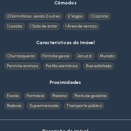
Cômodos
2 Dormitórios, sendo 2 suítes
2 Vagas
1 Cozinha
1 Lavabo
1 Sala de estar
1 Área de serviço
Características do Imóvel
Churrasqueira
Forro de gesso
Jacuzzi
Murado
Permite animais
Portão eletrônico
Rua asfaltada
Proximidades
Escola
Farmácia
Padaria
Posto de gasolina
Rodovia
Supermercado
Transporte público