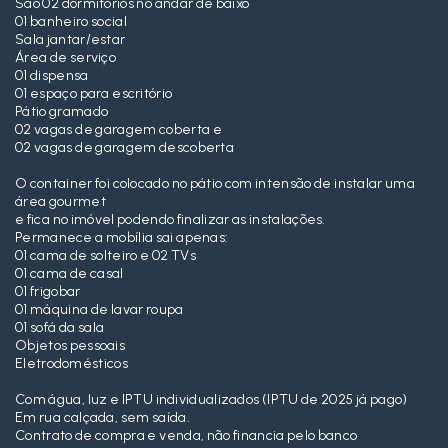
São 02 dormitórios no andar de baixo
01 banheiro social
Sala jantar/estar
Área de serviço
01 dispensa
01 espaço para escritório
Pátio gramado
02 vagas de garagem coberta e
02 vagas de garagem descoberta
O container foi colocado no pátio com intensão de instalar uma
área gourmet
e fica no imóvel podendo finalizar as instalações.
Permanece a mobília sai apenas:
01 cama de solteiro e 02 TVs
01 cama de casal
01 frigobar
01 máquina de lavar roupa
01 sofá da sala
Objetos pessoais
Eletrodomésticos
Com água, luz e IPTU individualizados (IPTU de 2025 já pago)
Em rua calçada, sem saída.
Contrato de compra e venda, não financia pelo banco