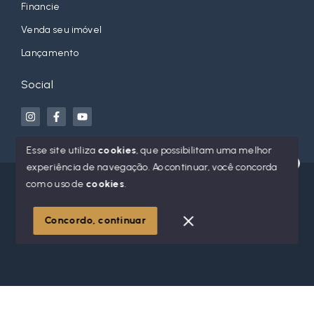
Financie
Venda seu imóvel
Lançamento
Social
Esse site utiliza
cookies
, que possibilitam uma melhor
experiência de navegação.
Ao continuar, você concorda
Olá! Estamos disponíveis para te ajudar.
© Copyright 2026 - Jean Orso Imóveis - Todos os direitos
com o uso de
cookies
.
reservados
Concordo, continuar
SITE PARA IMOBILIARIA
Início
Histórico
Favoritos