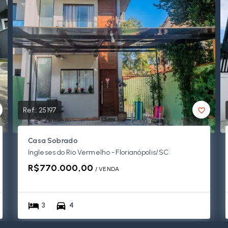
Ref.:
25197
Casa Sobrado
Ingleses do Rio Vermelho - Florianópolis/SC
R$770.000,00
/ 
VENDA
3
4