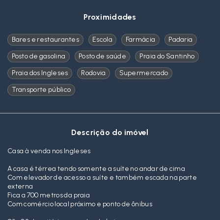
Proximidades
Bares e restaurantes
Escola
Farmácia
Padaria
Posto de gasolina
Posto de saúde
Praia do Santinho
Praia dos Ingleses
Rodovia
Supermercado
Transporte público
Descrição do imóvel
Casa à venda nos Ingleses
A casa é térrea tendo somente a suíte no andar de cima
Com elevador de acesso a suíte e também escada na parte
externa
Fica a 700 metros da praia
Com comércio local próximo e ponto de ônibus