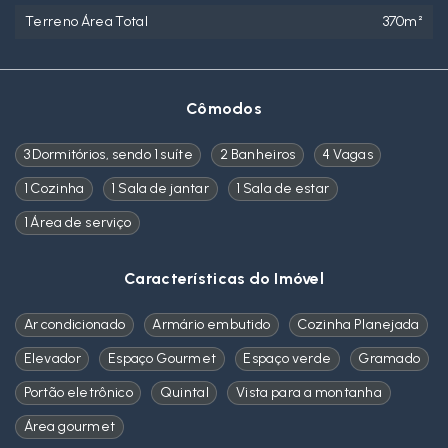
Terreno Área Total
370m²
Cômodos
3 Dormitórios, sendo 1 suíte
2 Banheiros
4 Vagas
1 Cozinha
1 Sala de jantar
1 Sala de estar
1 Área de serviço
Características do Imóvel
Ar condicionado
Armário embutido
Cozinha Planejada
Elevador
Espaço Gourmet
Espaço verde
Gramado
Portão eletrônico
Quintal
Vista para a montanha
Área gourmet