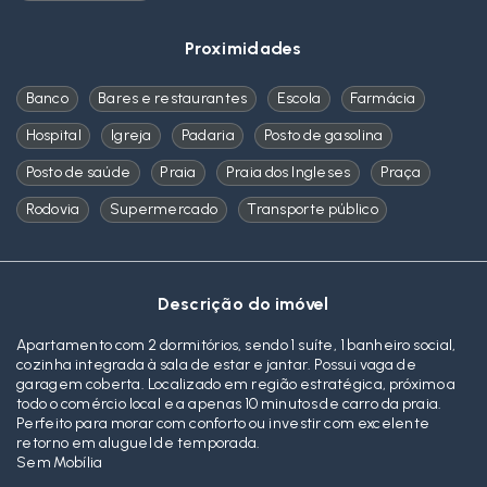
Proximidades
Banco
Bares e restaurantes
Escola
Farmácia
Hospital
Igreja
Padaria
Posto de gasolina
Posto de saúde
Praia
Praia dos Ingleses
Praça
Rodovia
Supermercado
Transporte público
Descrição do imóvel
Apartamento com 2 dormitórios, sendo 1 suíte, 1 banheiro social,
cozinha integrada à sala de estar e jantar. Possui vaga de
garagem coberta. Localizado em região estratégica, próximo a
todo o comércio local e a apenas 10 minutos de carro da praia.
Perfeito para morar com conforto ou investir com excelente
retorno em aluguel de temporada.
Sem Mobília