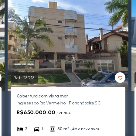
Ref.:
23043
Cobertura com vista mar
Ingleses do Rio Vermelho - Florianópolis/SC
R$650.000,00
/ 
VENDA
2
1
80 m²
(
Área Privativa
)