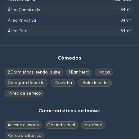
Área Construída
84m²
Área Privativa
84m²
Área Total
84m²
Cômodos
2 Dormitórios, sendo 1 suíte
1 Banheiro
1 Vaga
Garagem Coberta
1 Cozinha
1 Sala de estar
1 Área de serviço
Características do Imóvel
Ar condicionado
Gás individual
Interfone
Portão eletrônico