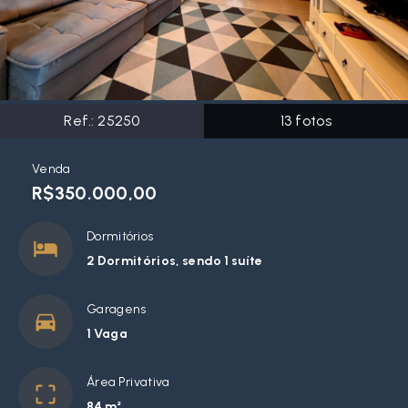
Ref.:
25250
13
fotos
Venda
R$350.000,00
Dormitórios
2 Dormitórios, sendo 1 suíte
Garagens
1 Vaga
Área Privativa
84 m²