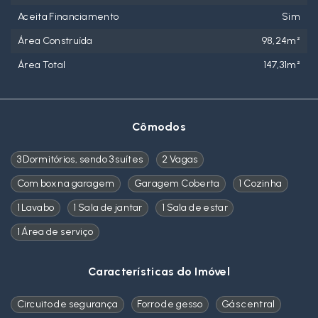
Aceita Financiamento
Sim
Área Construída
98,24m²
Área Total
147,31m²
Cômodos
3 Dormitórios, sendo 3 suítes
2 Vagas
Com box na garagem
Garagem Coberta
1 Cozinha
1 Lavabo
1 Sala de jantar
1 Sala de estar
1 Área de serviço
Características do Imóvel
Circuito de segurança
Forro de gesso
Gás central