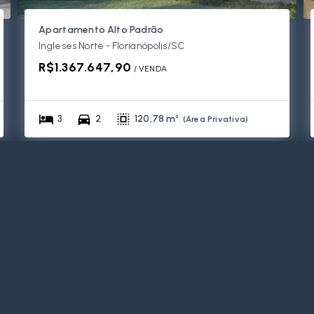
Apartamento Alto Padrão
Ingleses Norte - Florianópolis/SC
R$1.367.647,90
/ 
VENDA
3
2
120,78 m²
(
Área Privativa
)