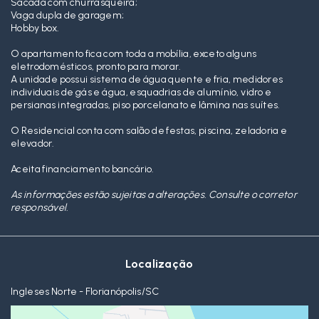
Sacada com churrasqueira;
Vaga dupla de garagem;
Hobby box.
O apartamento fica com toda a mobília, exceto alguns
eletrodomésticos, pronto para morar.
A unidade possui sistema de água quente e fria, medidores
individuais de gás e água, esquadrias de alumínio, vidro e
persianas integradas, piso porcelanato e lâmina nas suítes.
O Residencial conta com salão de festas, piscina, zeladoria e
elevador.
Aceita financiamento bancário.
As informações estão sujeitas a alterações. Consulte o corretor
responsável.
Localização
Ingleses Norte - Florianópolis/SC