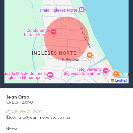
Leaflet
Jean Orso
CRECI -
23590
(48) 99623-2625
contato@jeanimoveissc.com.br
Nome