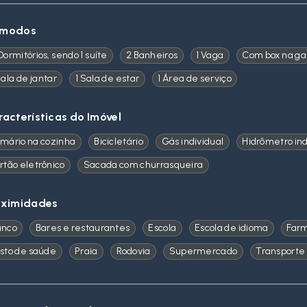
modos
Dormitórios, sendo 1 suíte
2 Banheiros
1 Vaga
Com box na g
Sala de jantar
1 Sala de estar
1 Área de serviço
racterísticas do Imóvel
mário na cozinha
Bicicletário
Gás individual
Hidrômetro ind
rtão eletrônico
Sacada com churrasqueira
oximidades
anco
Bares e restaurantes
Escola
Escola de idioma
Far
sto de saúde
Praia
Rodovia
Supermercado
Transporte 