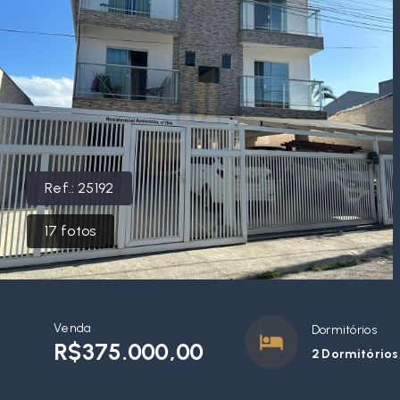
Ref.:
25192
17
fotos
Venda
Dormitórios
R$375.000,00
2 Dormitórios,