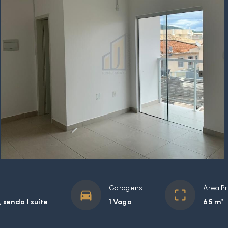
Garagens
Área Pr
 sendo 1 suíte
1 Vaga
65 m²