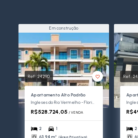
Em construção
Ref.:
24290
Ref.:
24
Apartamento Alto Padrão
Apar
Ingleses do Rio Vermelho - Florianópolis/SC
R$528.724,05
R$4
/ 
VENDA
2
1
2
63,94 m²
6
(
Área Privativa
)