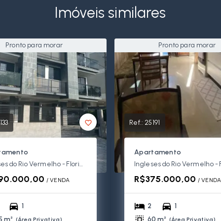
Imóveis similares
Pronto para morar
Pronto para morar
133
Ref.:
25191
tamento
Apartamento
Ingleses do Rio Vermelho - Florianópolis/SC
90.000,00
R$375.000,00
/ 
VENDA
/ 
VEND
1
2
1
5 m²
60 m²
(
Área Privativa
)
(
Área Privativa
)