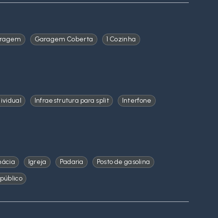
aragem
Garagem Coberta
1 Cozinha
ividual
Infraestrutura para split
Interfone
mácia
Igreja
Padaria
Posto de gasolina
público