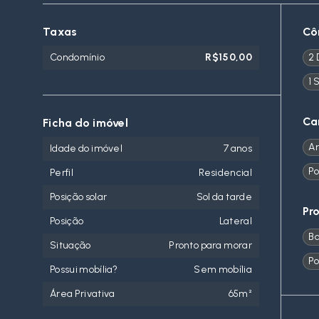
Taxas
Cô
Condomínio
R$150,00
2 
1 
Ca
Ficha do imóvel
Ar
Idade do imóvel
7 anos
Po
Perfil
Residencial
Posição solar
Sol da tarde
Pr
Posição
Lateral
B
Situação
Pronto para morar
Po
Possui mobília?
Sem mobília
Área Privativa
65m²