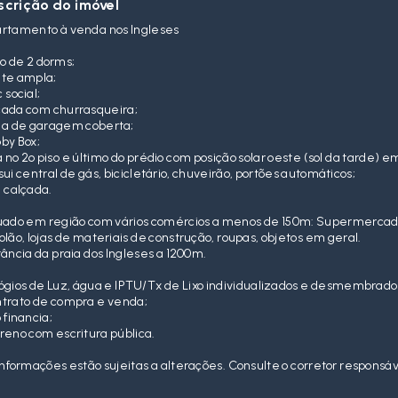
scrição do imóvel
rtamento à venda nos Ingleses
o de 2 dorms;
uite ampla;
 social;
ada com churrasqueira;
a de garagem coberta;
by Box;
a no 2º piso e último do prédio com posição solar oeste (sol da tarde) 
sui central de gás, bicicletário, chuveirão, portões automáticos;
 calçada.
uado em região com vários comércios a menos de 150m: Supermercad
olão, lojas de materiais de construção, roupas, objetos em geral.
tância da praia dos Ingleses a 1200m.
ógios de Luz, água e IPTU/Tx de Lixo individualizados e desmembrado
trato de compra e venda;
 financia;
reno com escritura pública.
informações estão sujeitas a alterações. Consulte o corretor responsáv