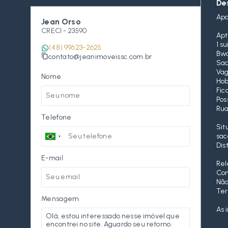
De
Apa
Jean Orso
CRECI -
23590
Apt
1 s
(48) 99623-2625
Bwc
contato@jeanimoveissc.com.br
Sac
Vag
Nome
Hob
Fic
Pos
Rua
Telefone
Sit
sac
Dis
E-mail
Rel
Con
Não
Ter
Mensagem
As 