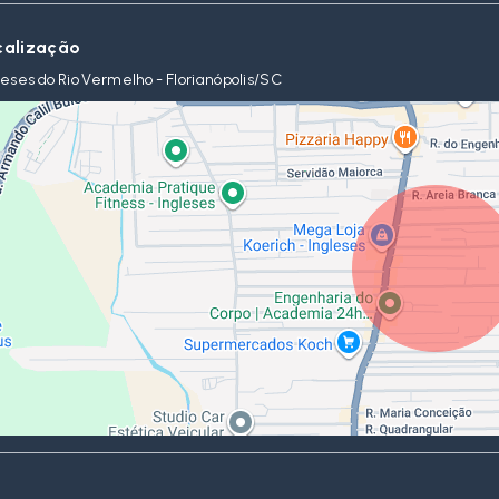
calização
leses do Rio Vermelho - Florianópolis/SC