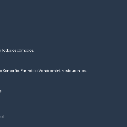
em todos os cômodos.
o Komprão, Farmácia Vendramini, restaurantes,
s.
el.