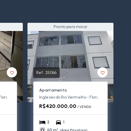
Pronto para morar
Ref.:
25066
Apartamento
Ingleses do Rio Vermelho - Florianópolis/SC
Ingleses do Rio Vermelho - Florianópolis/SC
R$420.000,00
A
/ 
VENDA
2
1
60 m²
(
Área Privativa
)