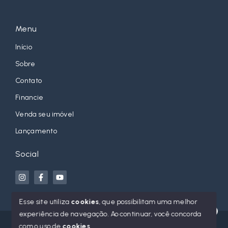
Menu
Início
Sobre
Contato
Financie
Venda seu imóvel
Lançamento
Social
Esse site utiliza
cookies
, que possibilitam uma melhor
experiência de navegação.
Ao continuar, você concorda
Olá! Estamos disponíveis para te ajudar.
© Copyright 2026 - Jean Orso Imóveis - Todos os direitos
com o uso de
cookies
.