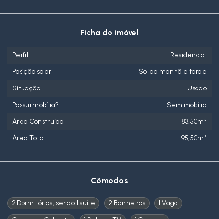
Ficha do imóvel
Perfil
Residencial
Posição solar
Sol da manhã e tarde
Situação
Usado
Possui mobília?
Sem mobília
Área Construída
83,50m²
Área Total
95,50m²
Cômodos
2 Dormitórios, sendo 1 suíte
2 Banheiros
1 Vaga