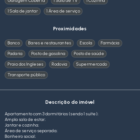
Garagem Coberta
1 Sala de TV
1 Cozinha
1 Sala de jantar
1 Área de serviço
Proximidades
Banco
Bares e restaurantes
Escola
Farmácia
Padaria
Posto de gasolina
Posto de saúde
Praia dos Ingleses
Rodovia
Supermercado
Transporte público
Descrição do imóvel
Apartamento com 3 dormitórios (sendo 1 suíte);
Ampla sala de estar;
Jantar e cozinha;
Área de serviço separada;
Banheiro social;