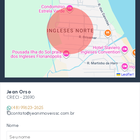
Leaflet
Jean Orso
CRECI -
23590
(48) 99623-2625
contato@jeanimoveissc.com.br
Nome