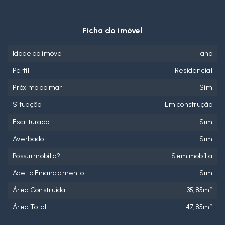
Ficha do imóvel
Idade do imóvel
1 ano
Perfil
Residencial
Próximo ao mar
Sim
Situação
Em construção
Escriturado
Sim
Averbado
Sim
Possui mobília?
Sem mobília
Aceita Financiamento
Sim
Área Construída
35,85m²
Área Total
47,85m²