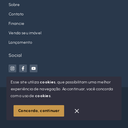
Sobre
Contato
Financie
Venda seu imóvel
Lançamento
Social
Esse site utiliza
cookies
, que possibilitam uma melhor
experiência de navegação.
Ao continuar, você concorda
© Copyright 2026 - Jean Orso Imóveis - Todos os direitos
com o uso de
cookies
.
reservados
Concordo, continuar
SITE PARA IMOBILIARIA