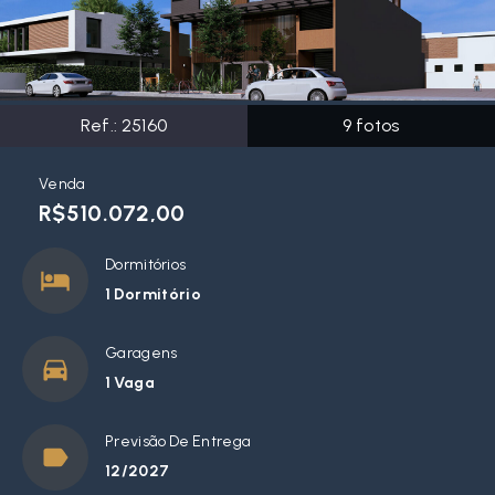
Ref.:
25160
9
fotos
Venda
R$510.072,00
Dormitórios
1 Dormitório
Garagens
1 Vaga
Previsão De Entrega
12/2027