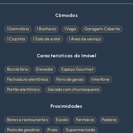
Cômodos
1 Dormitório
1 Banheiro
1 Vaga
Garagem Coberta
1 Cozinha
1 Sala de estar
1 Área de serviço
Características do Imóvel
Bicicletário
Elevador
Espaço Gourmet
Fechadura eletrônica
Forro de gesso
Interfone
Portão eletrônico
Sacada com churrasqueira
Proximidades
Bares e restaurantes
Escola
Farmácia
Padaria
Posto de gasolina
Praia
Supermercado