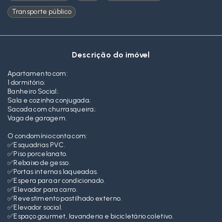
Transporte público
Descrição do imóvel
Apartamento com:
1 dormitório;
Banheiro Social;
Sala e cozinha conjugada;
Sacada com churrasqueira;
Vaga de garagem.
O condomínio conta com:
✅Esquadrias PVC.
✅Piso porcelanato.
✅Rebaixo de gesso.
✅Portas internas laqueadas.
✅Espera para ar condicionado.
✅Elevador para carro.
✅Revestimento pastilhado externo.
✅Elevador social.
✅Espaço gourmet, lavanderia e bicicletário coletivo.