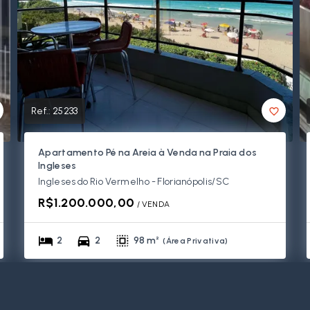
Ref.:
25233
Apartamento Pé na Areia à Venda na Praia dos
Ingleses
Ingleses do Rio Vermelho - Florianópolis/SC
R$1.200.000,00
/ 
VENDA
2
2
98 m²
(
Área Privativa
)