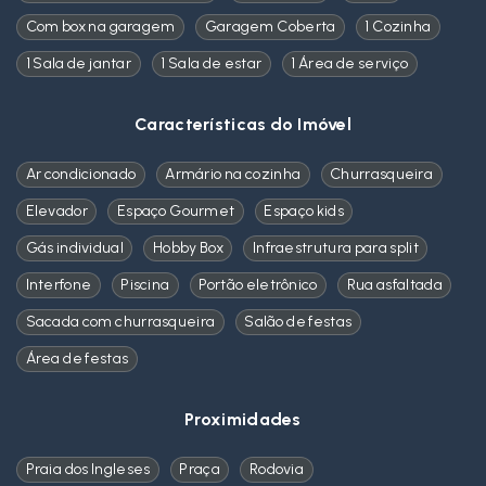
Com box na garagem
Garagem Coberta
1 Cozinha
1 Sala de jantar
1 Sala de estar
1 Área de serviço
Características do Imóvel
Ar condicionado
Armário na cozinha
Churrasqueira
Elevador
Espaço Gourmet
Espaço kids
Gás individual
Hobby Box
Infraestrutura para split
Interfone
Piscina
Portão eletrônico
Rua asfaltada
Sacada com churrasqueira
Salão de festas
Área de festas
Proximidades
Praia dos Ingleses
Praça
Rodovia