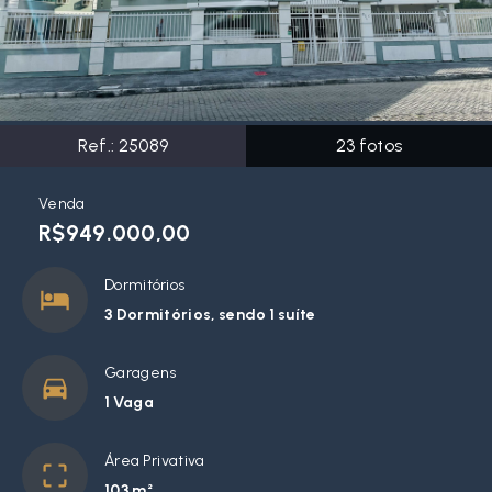
Ref.:
25089
23
fotos
Venda
R$949.000,00
Dormitórios
3 Dormitórios, sendo 1 suíte
Garagens
1 Vaga
Área Privativa
103 m²