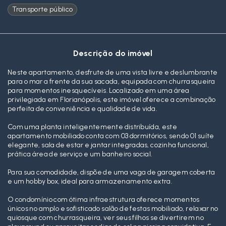
Transporte público
Descrição do imóvel
Neste apartamento, desfrute de uma vista livre e deslumbrante
para o mar a frente da sua sacada, equipada com churrasqueira
para momentos inesquecíveis. Localizado em uma área
privilegiada em Florianópolis, este imóvel oferece a combinação
perfeita de conveniência e qualidade de vida.
Com uma planta inteligentemente distribuída, este
apartamento mobiliado conta com 03 dormitórios, sendo 01 suíte
elegante, sala de estar e jantar integradas, cozinha funcional,
prática área de serviço e um banheiro social.
Para sua comodidade, dispõe de uma vaga de garagem coberta
e um hobby box, ideal para armazenamento extra.
O condomínio com ótima infraestrutura oferece momentos
únicos no amplo e sofisticado salão de festas mobiliado, relaxar no
quiosque com churrasqueira, ver seus filhos se divertirem no