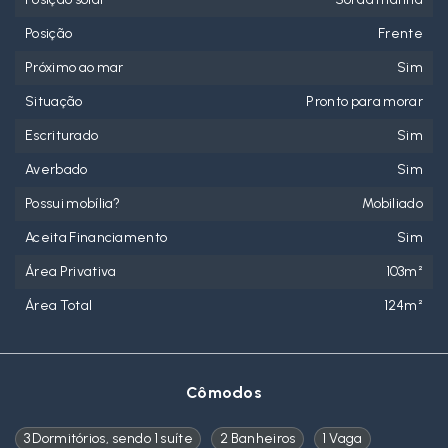
Posição
Frente
Próximo ao mar
Sim
Situação
Pronto para morar
Escriturado
Sim
Averbado
Sim
Possui mobília?
Mobiliado
Aceita Financiamento
Sim
Área Privativa
103m²
Área Total
124m²
Cômodos
3 Dormitórios, sendo 1 suíte
2 Banheiros
1 Vaga