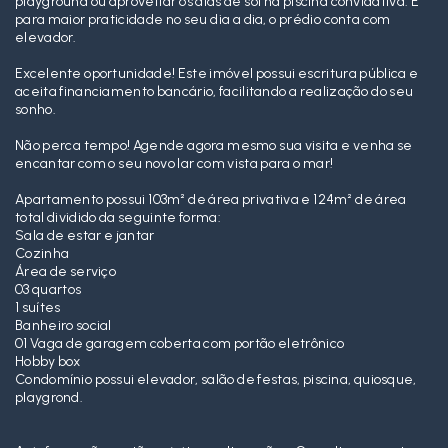
playground ou aproveitar os dias de sol na piscina convidativa. E
para maior praticidade no seu dia a dia, o prédio conta com
elevador.
Excelente oportunidade! Este imóvel possui escritura pública e
aceita financiamento bancário, facilitando a realização do seu
sonho.
Não perca tempo! Agende agora mesmo sua visita e venha se
encantar com o seu novo lar com vista para o mar!
Apartamento possui 103m² de área privativa e 124m² de área
total dividido da seguinte forma:
Sala de estar e jantar
Cozinha
Área de serviço
03 quartos
1 suítes
Banheiro social
01 Vaga de garagem coberta com portão eletrônico
Hobby box
Condomínio possui elevador, salão de festas, piscina, quiosque,
playgrond.