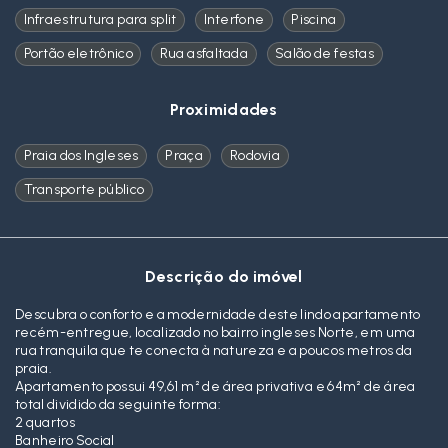
Infraestrutura para split
Interfone
Piscina
Portão eletrônico
Rua asfaltada
Salão de festas
Proximidades
Praia dos Ingleses
Praça
Rodovia
Transporte público
Descrição do imóvel
Descubra o conforto e a modernidade deste lindo apartamento
recém-entregue, localizado no bairro ingleses Norte, em uma
rua tranquila que te conecta à natureza e a poucos metros da
praia.
Apartamento possui 49,61 m² de área privativa e 64m² de área
total dividido da seguinte forma:
2 quartos
Banheiro Social