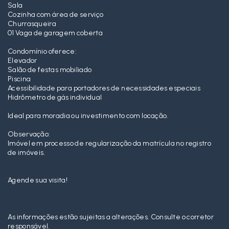
Sala
Cozinha com área de serviço
Churrasqueira
01 Vaga de garagem coberta
Condomínio oferece:
Elevador
Salão de festas mobiliado
Piscina
Acessibilidade para portadores de necessidades especiais
Hidrômetro de gás individual
Ideal para moradia ou investimento com locação.
Observação:
Imóvel em processo de regularização da matrícula no registro
de imóveis.
Agende sua visita!
As informações estão sujeitas a alterações. Consulte o corretor
responsável.