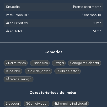
Situação
Pronto para morar
Possui mobília?
Sem mobília
Área Privativa
50m²
Área Total
64m²
Cômodos
2 Dormitórios
1 Banheiro
1 Vaga
Garagem Coberta
1 Cozinha
1 Sala de jantar
1 Sala de estar
1 Área de serviço
Características do Imóvel
Elevador
Gás individual
Hidrômetro individual