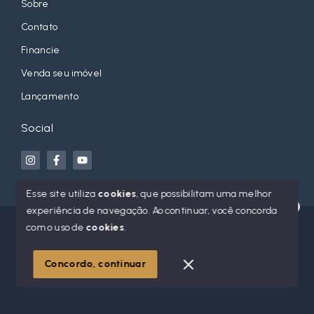
Sobre
Contato
Financie
Venda seu imóvel
Lançamento
Social
Esse site utiliza
cookies
, que possibilitam uma melhor
experiência de navegação.
Ao continuar, você concorda
Olá! Estamos disponíveis para te ajudar.
© Copyright 2026 - Jean Orso Imóveis - Todos os direitos
com o uso de
cookies
.
reservados
Concordo, continuar
SITE PARA IMOBILIARIA