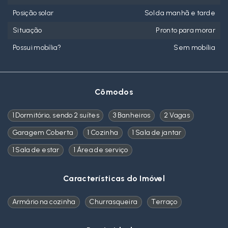
Posição solar
Sol da manhã e tarde
Situação
Pronto para morar
Possui mobília?
Sem mobília
Cômodos
1 Dormitório, sendo 2 suítes
3 Banheiros
2 Vagas
Garagem Coberta
1 Cozinha
1 Sala de jantar
1 Sala de estar
1 Área de serviço
Características do Imóvel
Armário na cozinha
Churrasqueira
Terraço