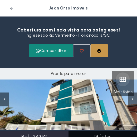
Jean Orso Imóveis
Cobertura com linda vista para os Ingleses!
Ingleses do Rio Vermelho - Florianópolis/SC
Compartilhar
Pronto para morar
Mais fotos
Ref.:
24252
18
fotos