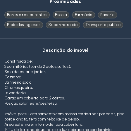
Proximidades
Bares e restaurantes
Escola
Farmácia
Padaria
Praia dos Ingleses
Supermercado
Transporte público
Descrição do imóvel
Constituída de:
3 dormitórios (sendo 2 deles suítes);
Sala de estar e jantar;
Cozinha;
Banheiro social;
Churrasqueira;
Lavanderia;
Garagem coberta para 2 carros.
Posição solar leste/oeste/sul.
Imóvel possui acabamento com massa corrida nas paredes, piso
porcelanato, teto com rebaixe de gesso.
Área externa em torno de toda cobertura.
IPTU do terreno, água rateio e luz cobrado no condomínio.