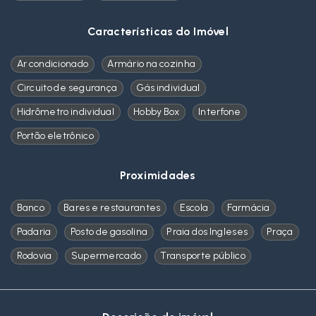
Características do Imóvel
Ar condicionado
Armário na cozinha
Circuito de segurança
Gás individual
Hidrômetro individual
Hobby Box
Interfone
Portão eletrônico
Proximidades
Banco
Bares e restaurantes
Escola
Farmácia
Padaria
Posto de gasolina
Praia dos Ingleses
Praça
Rodovia
Supermercado
Transporte público