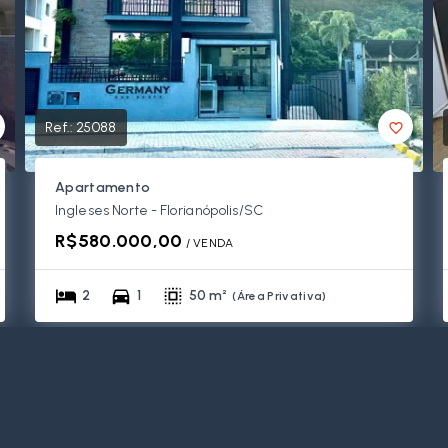
Ref.:
25088
Apartamento
Ingleses Norte - Florianópolis/SC
R$580.000,00
/ 
VENDA
2
1
50 m²
(
Área Privativa
)