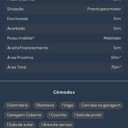
Situação
Pronto para morar
Escriturado
Sim
Averbado
Sim
Possui mobília?
Mobiliado
Aceita Financiamento
Sim
Área Privativa
50m²
Área Total
70m²
Cômodos
1 Dormitório
1 Banheiro
1 Vaga
Com box na garagem
Garagem Coberta
1 Cozinha
1 Sala de jantar
1 Sala de estar
1 Área de serviço