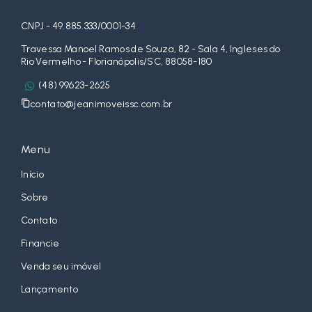
CNPJ - 49.885.333/0001-34
Travessa Manoel Ramos de Souza, 82 - Sala 4, Ingleses do
Rio Vermelho - Florianópolis/SC, 88058-180
(48) 99623-2625
contato@jeanimoveissc.com.br
Menu
Início
Sobre
Contato
Financie
Venda seu imóvel
Lançamento