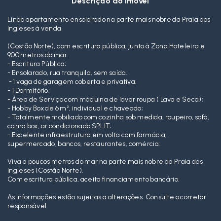
Descrição do imóvel
Lindo apartamento ensolarado na parte mais nobre da Praia dos
Ingleses à venda
(Costão Norte), com escritura pública, junto à Zona Hoteleira e
900 metros do mar.
- Escritura Pública;
- Ensolarado, rua tranquila, sem saída;
- 1 vaga de garagem coberta e privativa;
- 1 Dormitório;
- Área de Serviço com máquina de lavar roupa ( Lava e Seca);
- Hobby Box de 6 m², individual e chaveado;
- Totalmente mobiliado com cozinha sob medida, roupeiro, sofá,
cama box, ar condicionado SPLIT;
- Excelente infraestrutura em volta com farmácia,
supermercado, bancos, restaurantes, comércio;
Viva a poucos metros do mar na parte mais nobre da Praia dos
Ingleses (Costão Norte).
Com escritura pública, aceita financiamento bancário.
As informações estão sujeitas a alterações. Consulte o corretor
responsável.