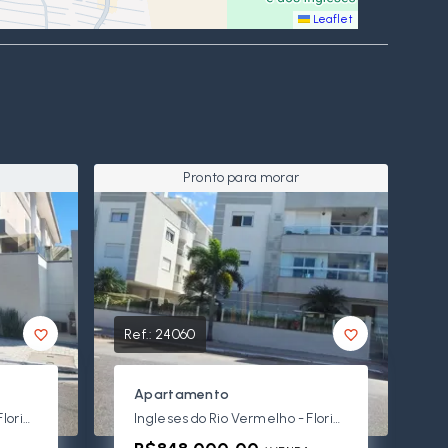
Leaflet
Pronto para morar
Ref.:
24060
Apartamento
Ingleses do Rio Vermelho - Florianópolis/SC
Ingleses do Rio Vermelho - Florianópolis/SC