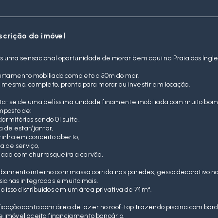
scrição do imóvel
s uma sensacional oportunidade de morar bem aqui na Praia dos Ingle
rtamento mobiliado completo a 50m do mar.
o mesmo, completo, pronto para morar ou investir em locação.
ta-se de uma belíssima unidade finamente mobiliada com muito bom 
posto de:
dormitórios sendo 01 suíte,
a de estar/jantar,
inha em conceito aberto,
a de serviço,
ada com churrasqueira a carvão,
bamento interno com massa corrida nas paredes, gesso decorativo no t
sianas integradas e muito mais.
o isso distribuídos em um área privativa de 74m².
ficação conta com área de lazer no roof-top trazendo piscina com borda 
e imóvel aceita financiamento bancário.