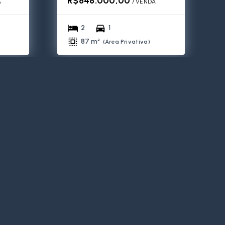
R$848.000,00
A
/ 
VENDA
2
1
87 m²
(
Área Privativa
)