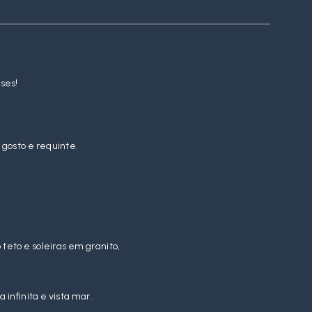
ses!
gosto e requinte.
eto e soleiras em granito,
infinita e vista mar.