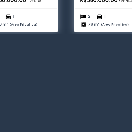
50.000,00
R$580.000,00
/ 
VENDA
/ 
VEND
1
2
1
0 m²
78 m²
(
Área Privativa
)
(
Área Privativa
)