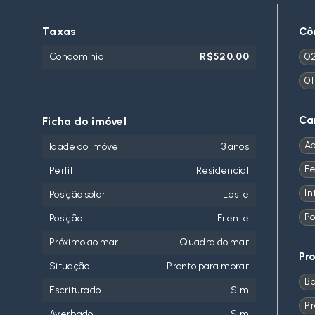
Taxas
Cô
Condomínio
R$520,00
02
01
Ca
Ficha do imóvel
Aq
Idade do imóvel
3 anos
Fe
Perfil
Residencial
In
Posição solar
Leste
Po
Posição
Frente
Próximo ao mar
Quadra do mar
Pr
Situação
Pronto para morar
Ba
Escriturado
Sim
Pr
Averbado
Sim