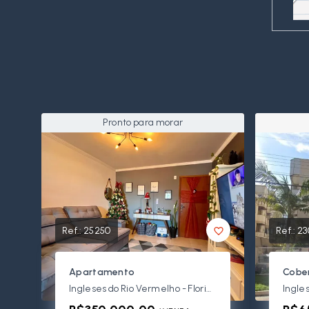
Pronto para morar
Ref.:
25250
Ref.:
23
Apartamento
Cober
Ingleses do Rio Vermelho - Florianópolis/SC