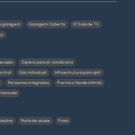
a garagem
Garagem Coberta
01 Sala de TV
ço
levador
Espera para ar-condiciona
entral
Gás individual
Infraestrutura para split
Persianas integradas
Piscina c/ borda infinita
Varanda
asolina
Posto de saúde
Praia