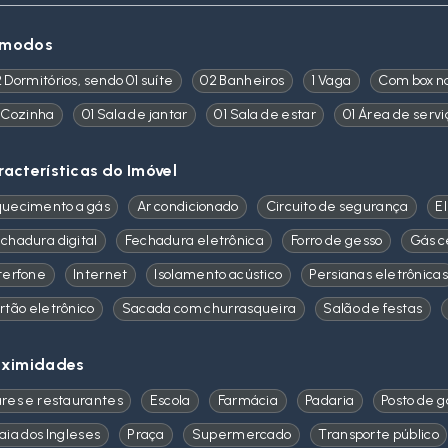
modos
 Dormitórios, sendo 01 suíte
02 Banheiros
1 Vaga
Com box n
 Cozinha
01 Sala de jantar
01 Sala de estar
01 Área de servi
racterísticas do Imóvel
uecimento a gás
Ar condicionado
Circuito de segurança
E
chadura digital
Fechadura eletrônica
Forro de gesso
Gás c
terfone
Internet
Isolamento acústico
Persianas eletrônicas
rtão eletrônico
Sacada com churrasqueira
Salão de festas
oximidades
res e restaurantes
Escola
Farmácia
Padaria
Posto de g
aia dos Ingleses
Praça
Supermercado
Transporte público