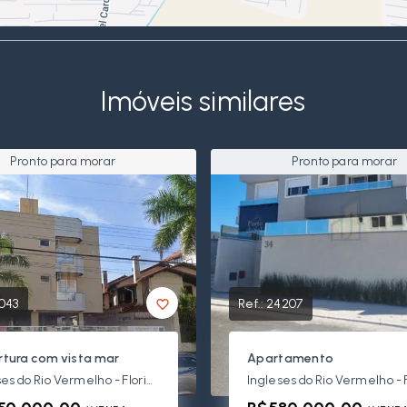
Imóveis similares
Pronto para morar
Pronto para morar
043
Ref.:
24207
tura com vista mar
Apartamento
Ingleses do Rio Vermelho - Florianópolis/SC