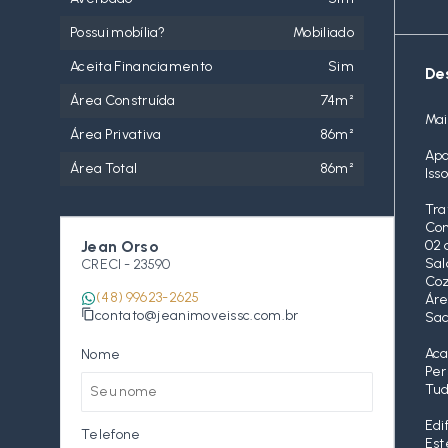
Possui mobília?
Mobiliado
Aceita Financiamento
Sim
De
Área Construída
74m²
Mai
Área Privativa
86m²
Apa
Área Total
86m²
Iss
Tra
Com
Jean Orso
02 
Sal
CRECI -
23590
Coz
(48) 99623-2625
Áre
contato@jeanimoveissc.com.br
Sac
Aca
Nome
Per
Tud
Edi
Telefone
Est