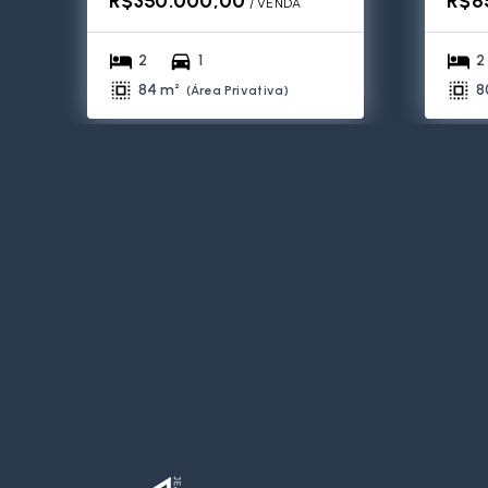
R$350.000,00
R$6
/ 
VENDA
2
1
2
84 m²
8
(
Área Privativa
)