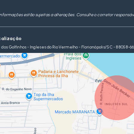
informações estão sujeitas a alterações. Consulte o corretor responsáv
calização
 dos Golfinhos - Ingleses do Rio Vermelho - Florianópolis/SC
- 88058-6