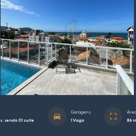
Garagens
Área
, sendo 01 suíte
1 Vaga
86 