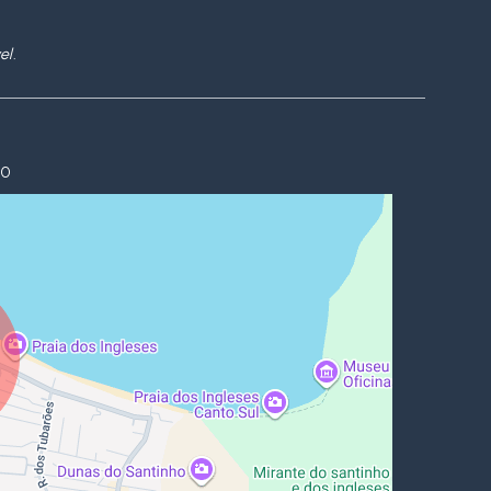
el.
60