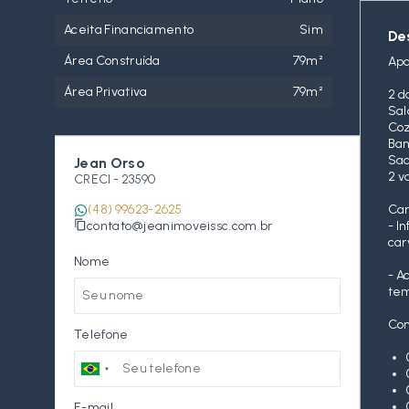
Aceita Financiamento
Sim
De
Área Construída
79m²
Apa
Área Privativa
79m²
2 d
Sal
Co
Ban
Sac
Jean Orso
2 v
CRECI -
23590
(48) 99623-2625
Car
contato@jeanimoveissc.com.br
- I
car
Nome
- A
tem
Con
Telefone
E-mail