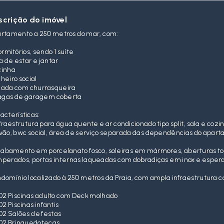
scrição do imóvel
rtamento a 250 metros do mar, com:
ormitórios, sendo 1 suíte
a de estar e jantar
zinha
heiro social
ada com churrasqueira
agas de garagem coberta
acterísticas:
nfraestrutura para água quente e ar condicionado tipo split, sala e co
vão, bwc social, área de serviço separada das dependências do apar
cabamento em porcelanato fosco, soleiras em mármores, aberturas to
perados, portas internas laqueadas com dobradiças em inox e espera
domínio localizado à 250 metros da Praia, com ampla infraestrutura 
02 Piscinas adulto com Deck molhado
02 Piscinas infantis
02 Salões de festas
02 Brinquedotecas