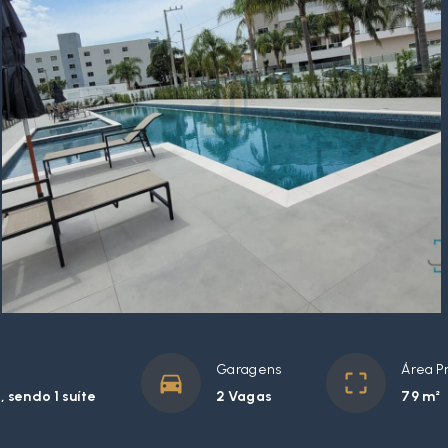
Garagens
Área Pr
 sendo 1 suíte
2 Vagas
79 m²