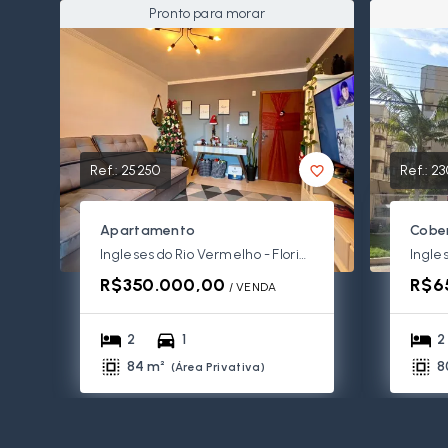
Pronto para morar
Ref.:
25250
Ref.:
23
Apartamento
Cober
Ingleses do Rio Vermelho - Florianópolis/SC
R$350.000,00
R$6
/ 
VENDA
2
1
2
84 m²
8
(
Área Privativa
)