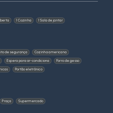
berta
1 Cozinha
1 Sala de jantar
ito de segurança
Cozinha americana
Espera para ar-condiciona
Forro de gesso
nicas
Portão eletrônico
Praça
Supermercado