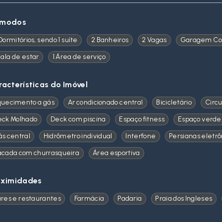
modos
Dormitórios, sendo 1 suíte
2 Banheiros
2 Vagas
Garagem Co
Sala de estar
1 Área de serviço
racterísticas do Imóvel
uecimento a gás
Ar condicionado central
Bicicletário
Circu
eck Molhado
Deck com piscina
Espaço fitness
Espaço verde
s central
Hidrômetro individual
Interfone
Persianas eletrô
cada com churrasqueira
Área esportiva
oximidades
res e restaurantes
Farmácia
Padaria
Praia dos Ingleses