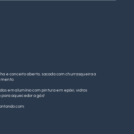
zinha e conceito aberto, sacada com churrasqueira a
tamento.
das em alumínio com pintura em epóxi, vidros
 para aquecedor a gás!
contando com: