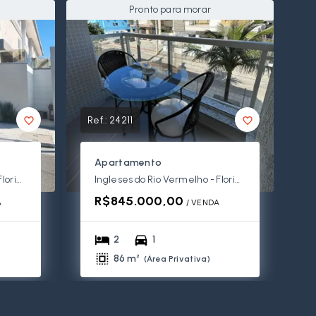
Pronto para morar
Ref.:
24211
Apartamento
Ingleses do Rio Vermelho - Florianópolis/SC
Ingleses do Rio Vermelho - Florianópolis/SC
R$845.000,00
A
/ 
VENDA
2
1
86 m²
(
Área Privativa
)