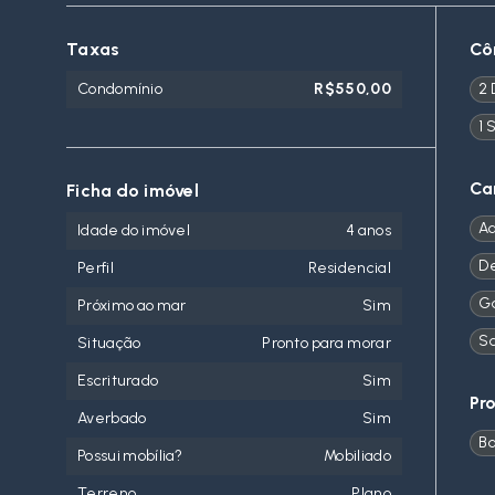
Taxas
Cô
Condomínio
R$550,00
2 
1 
Ca
Ficha do imóvel
Aq
Idade do imóvel
4 anos
D
Perfil
Residencial
Gá
Próximo ao mar
Sim
Sa
Situação
Pronto para morar
Escriturado
Sim
Pr
Averbado
Sim
Ba
Possui mobília?
Mobiliado
Terreno
Plano