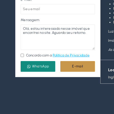
Mensagem
Luz
Imó
As 
Concordo com a
Política de Privacidade
WhatsApp
E-mail
Lo
Ing