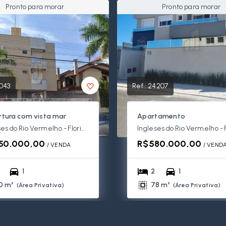
Pronto para morar
Pronto para morar
043
Ref.:
24207
tura com vista mar
Apartamento
Ingleses do Rio Vermelho - Florianópolis/SC
50.000,00
R$580.000,00
/ 
VENDA
/ 
VEND
1
2
1
0 m²
78 m²
(
Área Privativa
)
(
Área Privativa
)