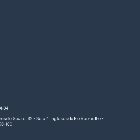
01-34
s de Souza, 82 - Sala 4, Ingleses do Rio Vermelho -
58-180