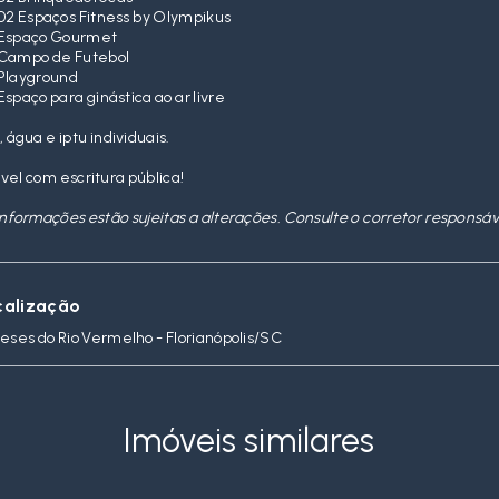
02 Espaços Fitness by Olympikus
Espaço Gourmet
Campo de Futebol
Playground
Espaço para ginástica ao ar livre
, água e iptu individuais.
vel com escritura pública!
informações estão sujeitas a alterações. Consulte o corretor responsáv
calização
leses do Rio Vermelho - Florianópolis/SC
Imóveis similares