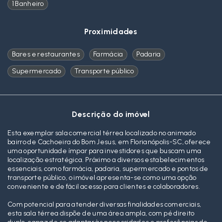
1 Banheiro
Proximidades
Bares e restaurantes
Farmácia
Padaria
Supermercado
Transporte público
Descrição do imóvel
Esta exemplar sala comercial térrea localizado no animado
bairro de Cachoeira do Bom Jesus, em Florianópolis-SC, oferece
uma oportunidade ímpar para investidores que buscam uma
localização estratégica. Próximo a diversos estabelecimentos
essenciais, como farmácia, padaria, supermercado e pontos de
transporte público, o imóvel apresenta-se como uma opção
conveniente e de fácil acesso para clientes e colaboradores.
Com potencial para atender diversas finalidades comerciais,
esta sala térrea dispõe de uma área ampla, com pé direito