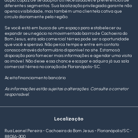
duplo, capaz de se adaptar às necessidades e preferências de
diferentes segmentos. Sua localização privilegiada garante não
apenas visibilidade, mas também uma clientela cativa que
circula diariamente pela região.
Se você está em busca de um espaço para estabelecer ou
expandir seu negócio no movimentado bairro de Cachoeira do
Bom Jesus, esta sala comercial térrea pode ser a oportunidade
que você esperava. Não perca tempo e entre em contato
conosco através do formulário disponível no site. Estamos à
disposição para fornecer mais informações e agendar uma visita
ao imóvel. Não deixe essa chance escapar e adquira já sua sala
comercial térrea no coração de Florianópolis-SC.
Aceita financiamento bancário
As informações estão sujeitas a alterações. Consulte o corretor
responsável.
Localização
Rua Leonel Pereira - Cachoeira do Bom Jesus - Florianópolis/SC
-
88056-300