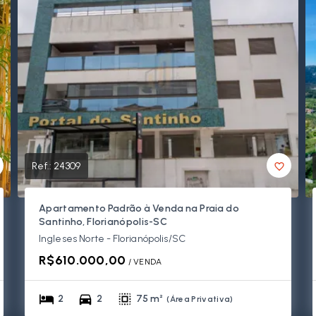
Ref.:
24309
Apartamento Padrão à Venda na Praia do
Santinho, Florianópolis-SC
Ingleses Norte - Florianópolis/SC
R$610.000,00
/ 
VENDA
2
2
75 m²
(
Área Privativa
)