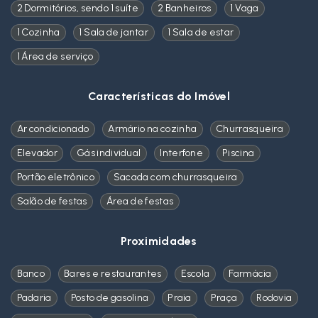
2 Dormitórios, sendo 1 suíte
2 Banheiros
1 Vaga
1 Cozinha
1 Sala de jantar
1 Sala de estar
1 Área de serviço
Características do Imóvel
Ar condicionado
Armário na cozinha
Churrasqueira
Elevador
Gás individual
Interfone
Piscina
Portão eletrônico
Sacada com churrasqueira
Salão de festas
Área de festas
Proximidades
Banco
Bares e restaurantes
Escola
Farmácia
Padaria
Posto de gasolina
Praia
Praça
Rodovia