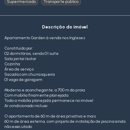
Supermercado
Transporte público
Descrição do imóvel
Apartamento Garden à venda nos Ingleses
Constituído por:
02 dormitórios, sendo 01 suíte
Sala jantar/estar
Cozinha
Área de serviço
Sacada com churrasqueira
01 vaga de garagem
Moderno e aconchegante, a 700 m da praia
Com mobília finamente planejada
Toda a mobília planejada permanece no imóvel
Ar condicionado incluso
O apartamento de 60 m de área privativa e mais
60 m de área externa, com projeto de instalação de piscina ainda
não executado