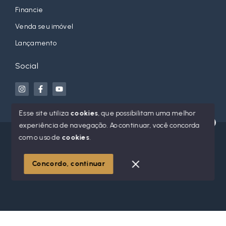
Financie
Venda seu imóvel
Lançamento
Social
Esse site utiliza
cookies
, que possibilitam uma melhor
experiência de navegação.
Ao continuar, você concorda
Olá! Estamos disponíveis para te ajudar.
© Copyright 2026 - Jean Orso Imóveis - Todos os direitos
com o uso de
cookies
.
reservados
Concordo, continuar
SITE PARA IMOBILIARIA
Início
Histórico
Favoritos