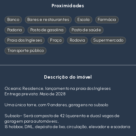
Proximidades
Banco
Bares e restaurantes
Escola
Farmácia
Padaria
Posto de gasolina
Posto de saúde
Praia dos Ingleses
Praça
Rodovia
Supermercado
Transporte público
Descrição do imóvel
Oceanic Residence, lançamento na praia dos Ingleses
Entrega prevista: Maio de 2028
Uma única torre, com 9 andares, garagens no subsolo
Subsolo– Será composto de 42 (quarenta e duas) vagas de
garagem para automóveis;,
15 hobbox, DML, depósito de lixo, circulação, elevador e escadaria