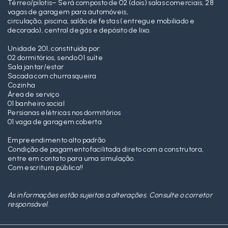
Térreo/pilotis– Será composto de 02 (dois) salas comerciais, 28
vagas de garagem para automóveis,
circulação, piscina, salão de festas (entregue mobiliado e
decorado), central de gás e depósito de lixo.
Unidade 201, constituída por:
02 dormitórios, sendo 01 suíte
Sala jantar/estar
Sacada com churrasqueira
Cozinha
Área de serviço
01 banheiro social
Persianas elétricas nos dormitórios
01 vaga de garagem coberta
Empreendimento alto padrão
Condição de pagamento facilitada direto com a construtora,
entre em contato para uma simulação.
Com escritura pública!!
As informações estão sujeitas a alterações. Consulte o corretor
responsável.