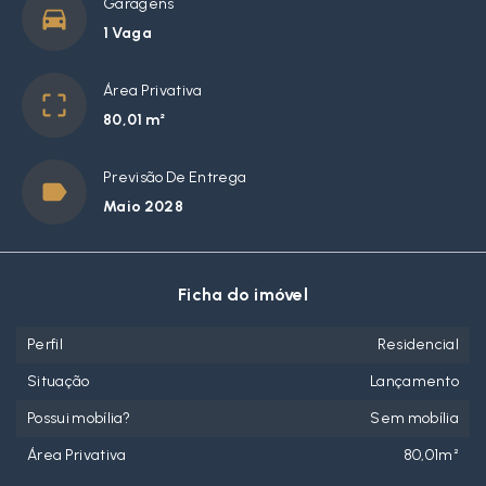
Garagens
1 Vaga
Área Privativa
80,01 m²
Previsão De Entrega
Maio 2028
Ficha do imóvel
Perfil
Residencial
Situação
Lançamento
Possui mobília?
Sem mobília
Área Privativa
80,01m²