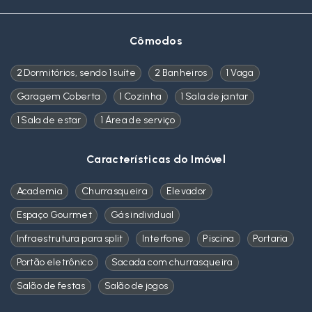
Cômodos
2 Dormitórios, sendo 1 suíte
2 Banheiros
1 Vaga
Garagem Coberta
1 Cozinha
1 Sala de jantar
1 Sala de estar
1 Área de serviço
Características do Imóvel
Academia
Churrasqueira
Elevador
Espaço Gourmet
Gás individual
Infraestrutura para split
Interfone
Piscina
Portaria
Portão eletrônico
Sacada com churrasqueira
Salão de festas
Salão de jogos