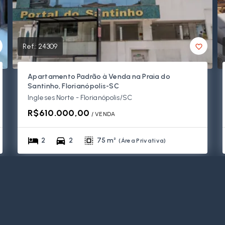
Ref.:
24309
Apartamento Padrão à Venda na Praia do
Santinho, Florianópolis-SC
Ingleses Norte - Florianópolis/SC
R$610.000,00
/ 
VENDA
2
2
75 m²
(
Área Privativa
)