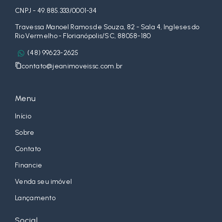
CNPJ - 49.885.333/0001-34
Travessa Manoel Ramos de Souza, 82 - Sala 4, Ingleses do
Rio Vermelho - Florianópolis/SC, 88058-180
(48) 99623-2625
contato@jeanimoveissc.com.br
Menu
Início
Sobre
Contato
Financie
Venda seu imóvel
Lançamento
Social