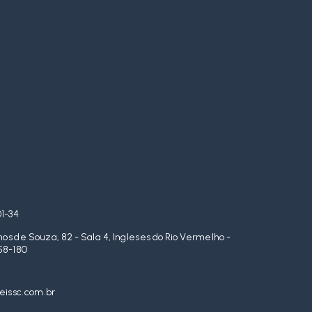
01-34
s de Souza, 82 - Sala 4, Ingleses do Rio Vermelho -
58-180
issc.com.br