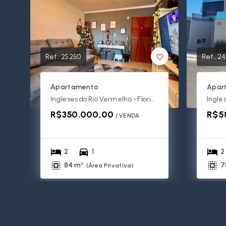
Ref.:
25250
Ref.:
24
Apartamento
Apar
Ingleses do Rio Vermelho - Florianópolis/SC
R$350.000,00
R$5
/ 
VENDA
2
1
2
84 m²
7
(
Área Privativa
)