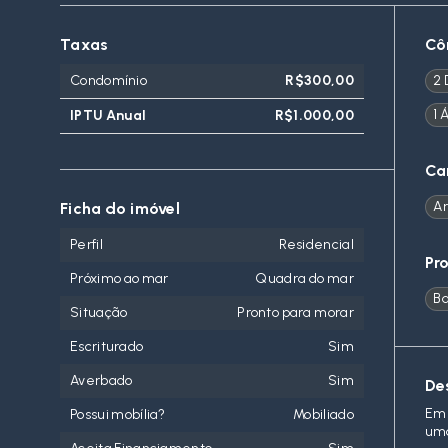
Taxas
Cô
Condomínio
R$300,00
2 
1 
IPTU Anual
R$1.000,00
Ca
Ar
Ficha do imóvel
Perfil
Residencial
Pr
Próximo ao mar
Quadra do mar
B
Situação
Pronto para morar
Escriturado
Sim
Averbado
Sim
De
Em 
Possui mobília?
Mobiliado
uma