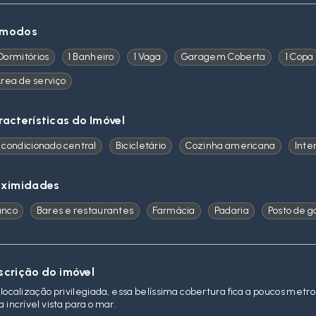
modos
Dormitórios
1 Banheiro
1 Vaga
Garagem Coberta
1 Copa
Área de serviço
racterísticas do Imóvel
 condicionado central
Bicicletário
Cozinha americana
Inte
oximidades
anco
Bares e restaurantes
Farmácia
Padaria
Posto de g
scrição do imóvel
localização privilegiada, essa belíssima cobertura fica a poucos metr
 incrível vista para o mar.