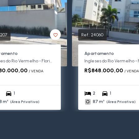
207
Ref.:
24060
tamento
Apartamento
Ingleses do Rio Vermelho - Florianópolis/SC
80.000,00
R$848.000,00
/ 
VENDA
/ 
VEND
1
2
1
8 m²
87 m²
(
Área Privativa
)
(
Área Privativa
)