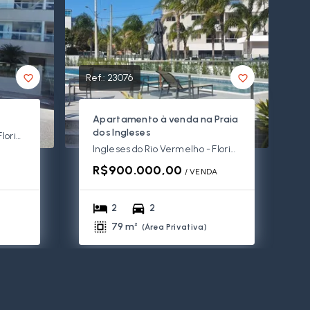
Ref.:
23076
Apartamento à venda na Praia
dos Ingleses
Ingleses do Rio Vermelho - Florianópolis/SC
Ingleses do Rio Vermelho - Florianópolis/SC
A
R$900.000,00
/ 
VENDA
2
2
79 m²
(
Área Privativa
)