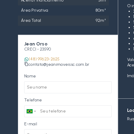
Aceita Financiamento
Sim
O i
Área Privativa
80m²
Área Total
92m²
Jean Orso
CRECI -
23590
(48) 99623-2625
Val
contato@jeanimoveissc.com.br
Ace
Imó
Nome
Telefone
Lo
Rua
E-mail