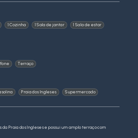
1 Cozinha
1 Sala de jantar
1 Sala de estar
rfone
Terraço
asolina
Praia dos Ingleses
Supermercado
os da Praia dos Ingleses e possui um amplo terraço com