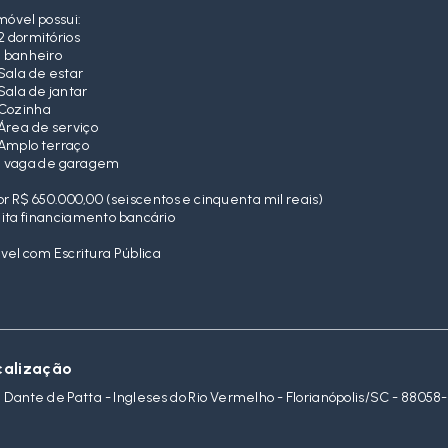
móvel possui:
2 dormitórios
1 banheiro
Sala de estar
Sala de jantar
Cozinha
Área de serviço
Amplo terraço
1 vaga de garagem
or R$ 650.000,00 (seiscentos e cinquenta mil reais)
ita financiamento bancário
vel com Escritura Pública
calização
 Dante de Patta - Ingleses do Rio Vermelho - Florianópolis/SC
- 88058-