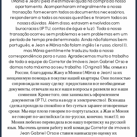
(Mônia e Jean) pela inestimável ajuda na compra do nosso
apartamento. Acompanharam integralmente a nossa
transação: forneceram todos os documentos necessários,
responderam a todas as nossas questões e tiraram todas as
nossas dúvidas. Além disso, estavam envolvidos com
burocracias (IPTU, contas de água e luz). Toda a nossa
transação ocorreu sem problemas e sem problemas em um
período de tempo predeterminado. Ainda não falamos bem
português, e Jean e Mônia não falam inglês (e russo, claro))),
mas Mônia gentilmente traduziu toda a nossa
correspondência para o russo. Agradecemos muito o trabalho
de toda a equipe do Corretor de Imóveis Jean Gabriel Orso e
damos nota máxima ao seu trabalho. (Original) Мы, семья из
России, благодарны Жану и Монии (Mônia e Jean) за их
неоценимую помощь в покупке нашей квартиры. Они полностью
сопровождали нашу сделку: предоставили все необходимые
документы, отвечали на все наши вопросы и развеяли все наши
сомнения. Кроме того, они занимались оформлением
документов (IPTU, счета на воду и электричество). Вся наша
сделка проходила спокойно и без суеты в заранее оговоренные
сроки. Мы еще плохо говорим по-португальски, а Жан и Мония
не говорят по-английски (и по-русски, конечно, тоже))), но
Мония любезно переводила всю нашу переписку на русский
язык. Мы очень ценим работу всей команды Corretor de imoveis
Jean Gabriel Orso и ставим наивысшую оценку их