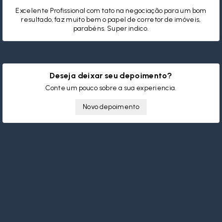
Excelente Profissional com tato na negociação para um bom
resultado, faz muito bem o papel de corretor de imóveis,
parabéns. Super indico.
Deseja deixar seu depoimento?
Conte um pouco sobre a sua experiencia.
Novo depoimento